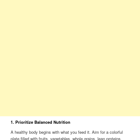
1. Prioritize Balanced Nutrition
A healthy body begins with what you feed it. Aim for a colorful
plate filled with fruits, vegetables, whole grains, lean proteins,