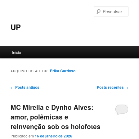
Pular
Pular
para
para
Pesqu
o
o
conteúdo
conteúdo
UP
principal
secundário
Menu
Início
principal
Erika Cardoso
ARQUIVO DO AUTOR:
Navegação
←
Posts antigos
Posts recentes
→
de
posts
MC Mirella e Dynho Alves:
amor, polêmicas e
reinvenção sob os holofotes
Publicado em
16 de janeiro de 2026