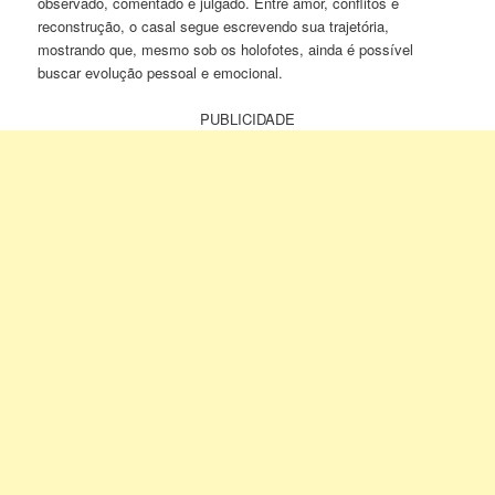
observado, comentado e julgado. Entre amor, conflitos e
reconstrução, o casal segue escrevendo sua trajetória,
mostrando que, mesmo sob os holofotes, ainda é possível
buscar evolução pessoal e emocional.
PUBLICIDADE